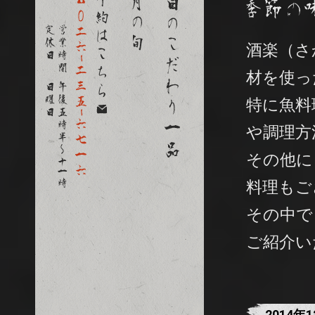
酒楽（さ
材を使っ
特に魚料
や調理方
その他に
料理もご
その中で
ご紹介い
2014