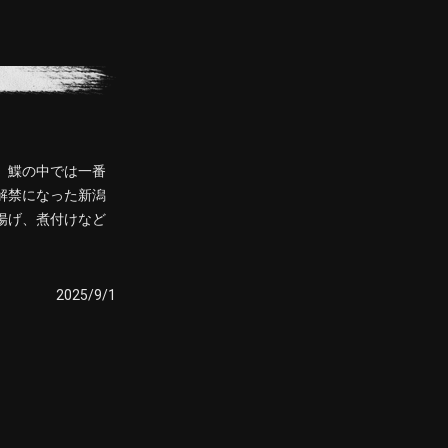
。鰈の中では一番
解禁になった新潟
揚げ、煮付けなど
2025/9/1