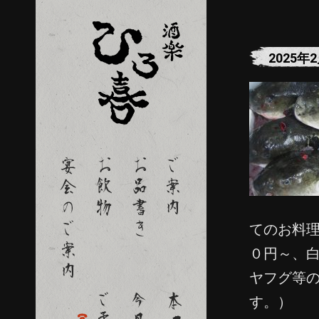
2025年
てのお料
０円～、
ヤフグ等
す。）