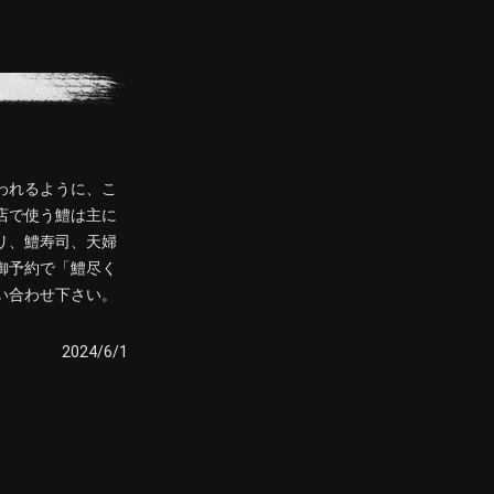
われるように、こ
店で使う鱧は主に
リ、鱧寿司、天婦
御予約で「鱧尽く
い合わせ下さい。
2024/6/1