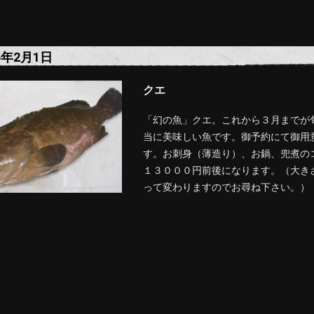
5年2月1日
クエ
「幻の魚」クエ。これから３月までが
当に美味しい魚です。御予約にて御用
す。お刺身（薄造り）、お鍋、兜煮の
１３０００円前後になります。（大き
って変わりますのでお尋ね下さい。）