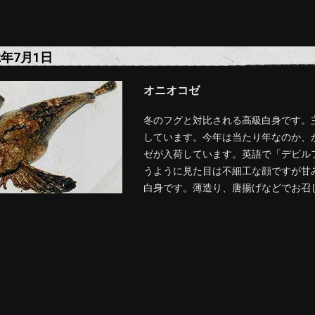
2年7月1日
オニオコゼ
冬のフグと対比される高級白身です。
しています。今年は当たり年なのか、
ゼが入荷しています。英語で「デビル
うように見た目は不細工な顔ですが甘
白身です。薄造り、唐揚げなどでお召