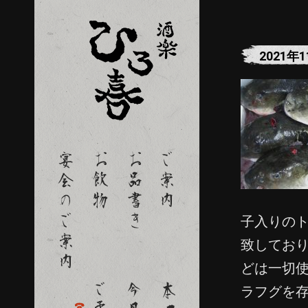
2021年
子入りのト
致してお
どは一切
ラフグを