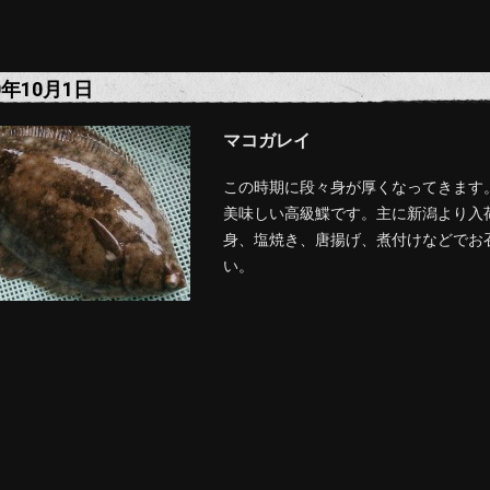
0年10月1日
マコガレイ
この時期に段々身が厚くなってきます
美味しい高級鰈です。主に新潟より入
身、塩焼き、唐揚げ、煮付けなどでお
い。