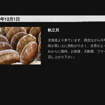
9年12月1日
帆立貝
北海道より来ています。残念ながら今
段が高い上に貝柱が小さく、生育がよ
れからに期待。お刺身、天麩羅、フラ
召し上がり下さい。