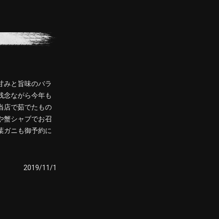
甘みと旨味のバラ
残念ながら今年も
当店で茹でたもの
や蟹シャブでお召
葉ガニも御予約に
2019/11/1