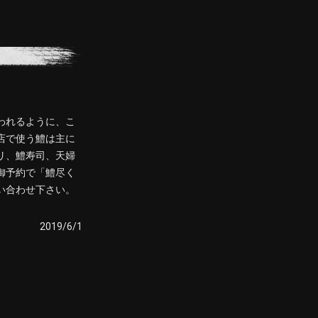
われるように、こ
店で使う鱧は主に
リ、鱧寿司、天婦
御予約で「鱧尽く
い合わせ下さい。
2019/6/1