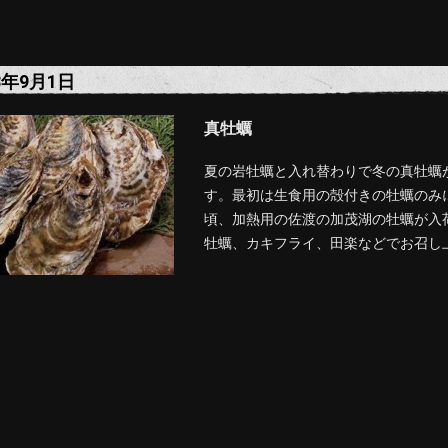
8年9月1日
真牡蠣
夏の岩牡蠣と入れ替わりで冬の真牡蠣
す。最初は生食用の殻付きの牡蠣のみ
頃、加熱用の佐渡の加茂湖の牡蠣が入
牡蠣、カキフライ、田楽などでお召し