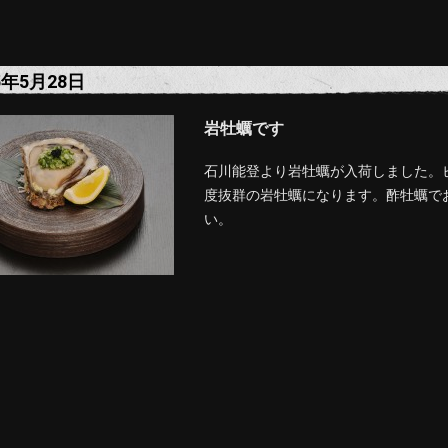
5年5月28日
岩牡蠣です
石川能登より岩牡蠣が入荷しました。
度抜群の岩牡蠣になります。酢牡蠣で
い。