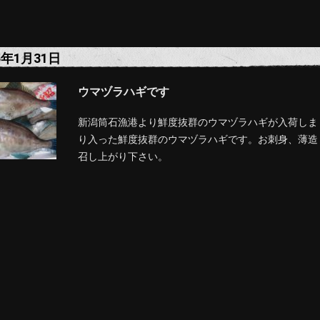
5年1月31日
ウマヅラハギです
新潟筒石漁港より鮮度抜群のウマヅラハギが入荷しま
り入った鮮度抜群のウマヅラハギです。お刺身、薄造
召し上がり下さい。