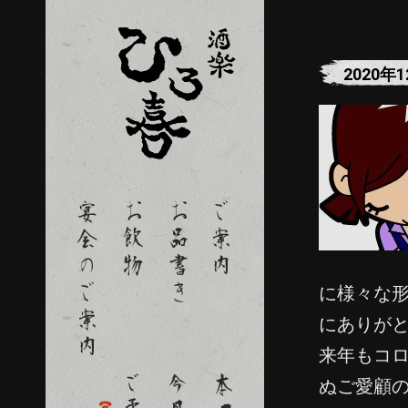
2020年
に様々な
にありが
来年もコ
ぬご愛顧