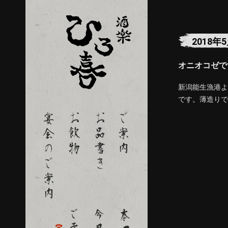
2018年
オニオコゼで
新潟能生漁港よ
です。薄造りで