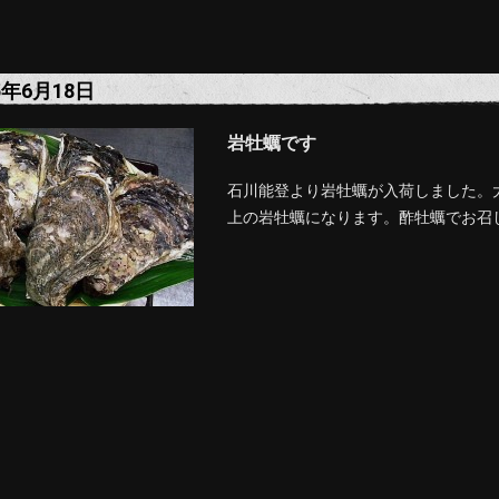
5年6月18日
岩牡蠣です
石川能登より岩牡蠣が入荷しました。
上の岩牡蠣になります。酢牡蠣でお召